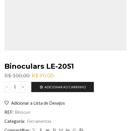
Binoculars LE-2051
O
O
R$
100,00
R$
90,00
preço
preço
original
atual
ADICIONAR AO CARRINHO
Binoculars
era:
é:
LE-
R$ 100,00.
R$ 90,00.
2051
Adicionar a Lista de Desejos
quantidade
REF:
Binocuo
Categoria:
Ferramentas
Compartilhar: