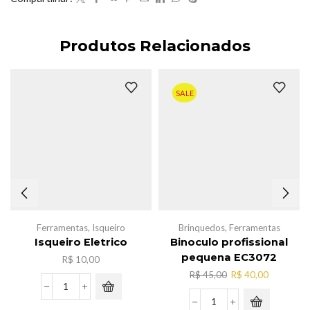
Produtos Relacionados
SALE
Ferramentas
,
Isqueiro
Brinquedos
,
Ferramentas
Isqueiro Eletrico
Binoculo profissional
pequena EC3072
R$
10,00
O
O
R$
45,00
R$
40,00
preço
preço
Isqueiro
original
atual
Eletrico
Binoculo