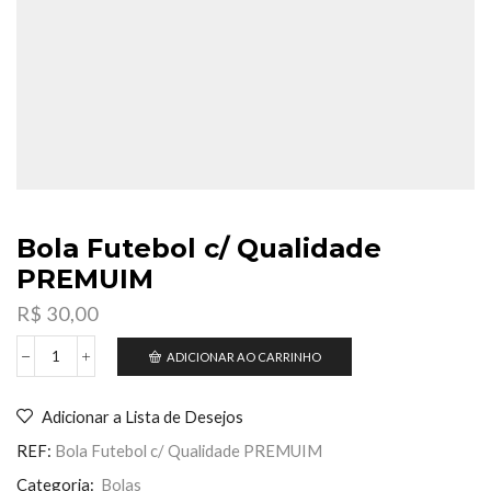
Bola Futebol c/ Qualidade
PREMUIM
R$
30,00
ADICIONAR AO CARRINHO
Bola
Futebol
c/
Adicionar a Lista de Desejos
Qualidade
PREMUIM
REF:
Bola Futebol c/ Qualidade PREMUIM
quantidade
Categoria:
Bolas