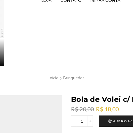
LOJA
CONTATO
MINHA CONTA
Início
Brinquedos
Bola de Volei c/
O
O
R$
20,00
R$
18,00
preço
preç
ADICIONAR
original
atual
Bola
era:
é:
de