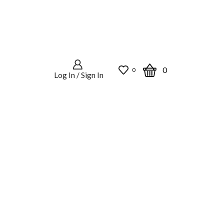
0
0
Log In / Sign In