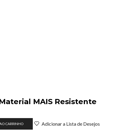
 Material MAIS Resistente
o
Adicionar a Lista de Desejos
 AO CARRINHO