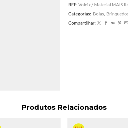
R$ 20,00.
R$ 18
Volei
REF:
Volei c/ Material MAIS R
c/
Categorias:
Bolas
,
Brinquedo
Material
MAIS
Compartilhar:
Resistente
quantidade
Produtos Relacionados
SALE