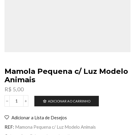
Mamola Pequena c/ Luz Modelo
Animais
R$
5,00
ADICIONAR AO CARRINHO
Mamola
Pequena
c/
Adicionar a Lista de Desejos
Luz
Modelo
REF:
Mamona Pequena c/ Luz Modelo Animais
Animais