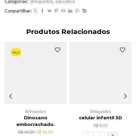
quantidade
Categorias:
Brinquedos
,
educativo
Compartilhar:
Produtos Relacionados
SALE
Brinquedos
Brinquedos
Dinosano
celular infantil 3D
emborrachado.
R$
8,00
O
O
R$
40,00
R$
36,00