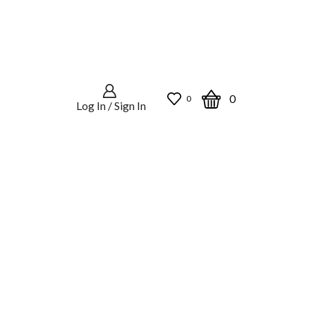
0
0
Log In / Sign In