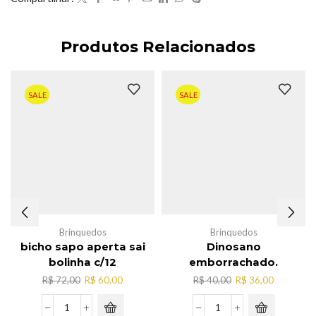
Produtos Relacionados
SALE
SALE
Brinquedos
Brinquedos
bicho sapo aperta sai
Dinosano
bolinha c/12
emborrachado.
O
O
O
O
R$
72,00
R$
60,00
R$
40,00
R$
36,00
preço
preço
preço
preço
original
atual
original
atual
bicho
Dinosano