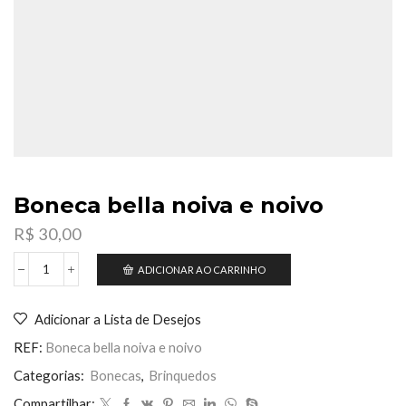
Boneca bella noiva e noivo
R$
30,00
ADICIONAR AO CARRINHO
Boneca
bella
noiva
Adicionar a Lista de Desejos
e
noivo
REF:
Boneca bella noiva e noivo
quantidade
Categorias:
Bonecas
,
Brinquedos
Compartilhar: