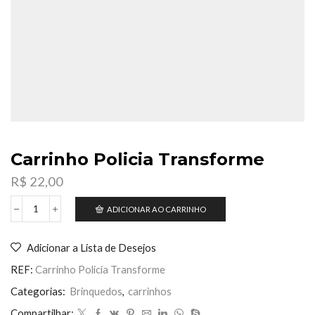
Carrinho Policia Transforme
R$
22,00
ADICIONAR AO CARRINHO
Carrinho
Policia
Transforme
Adicionar a Lista de Desejos
quantidade
REF:
Carrinho Policia Transforme
Categorias:
Brinquedos
,
carrinhos
Compartilhar: