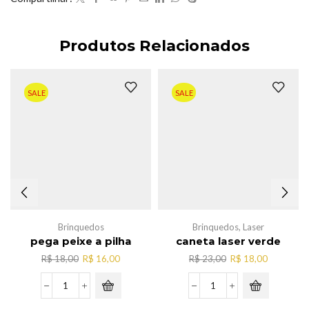
Produtos Relacionados
SALE
SALE
Brinquedos
Brinquedos
,
Laser
pega peixe a pilha
caneta laser verde
O
O
O
O
R$
18,00
R$
16,00
R$
23,00
R$
18,00
preço
preço
preço
preço
original
atual
original
atual
pega
caneta
era:
é:
era:
é:
peixe
laser