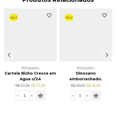
SALE
SALE
Brinquedos
Brinquedos
Cartela Bicho Cresce em
Dinosano
Agua c/24
emborrachado.
O
O
O
O
R$
17,00
R$
15,00
R$
40,00
R$
36,00
preço
preço
preço
preço
original
atual
original
atual
Cartela
Dinosano
era:
é:
era:
é:
Bicho
emborrachado.
R$ 17,00.
R$ 15,00.
R$ 40,00.
R$ 36,00.
Cresce
quantidade
em