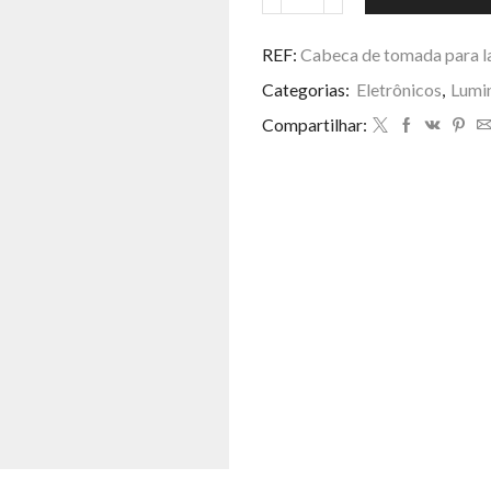
Cabeca
de
tomada
REF:
Cabeca de tomada para 
para
Categorias:
Eletrônicos
,
Lumi
lampada
quantidade
Compartilhar: