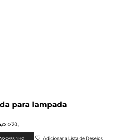
da para lampada
a,cx c/20。
Adicionar a Lista de Desejos
 AO CARRINHO