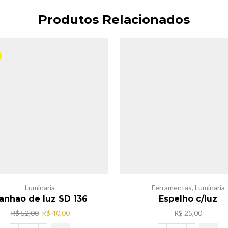
Produtos Relacionados
Luminaria
Ferramentas
,
Luminaria
anhao de luz SD 136
Espelho c/luz
O
O
R$
52,00
R$
40,00
R$
25,00
preço
preço