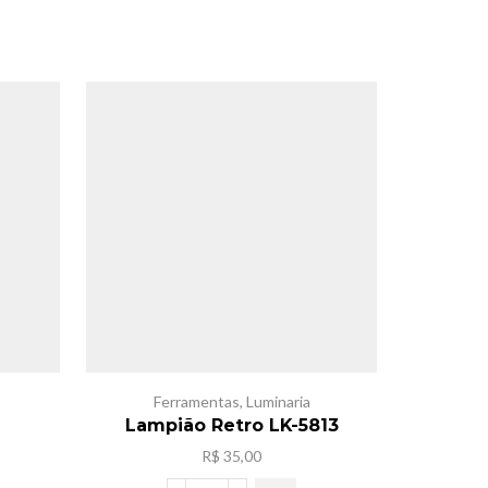
Ferramentas
,
Luminaria
Acessor
Lampião Retro LK-5813
Lumin
R$
35,00