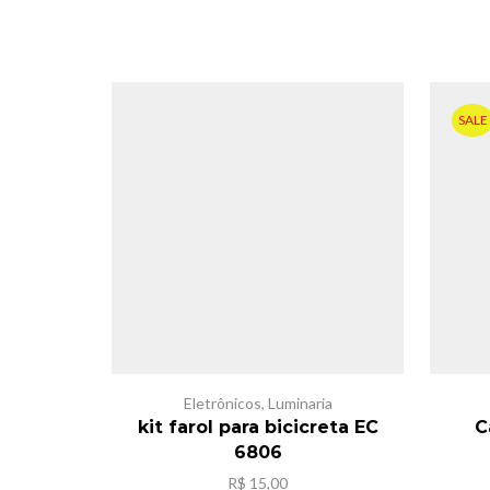
SALE
Eletrônicos
,
Luminaria
kit farol para bicicreta EC
C
6806
R$
15,00