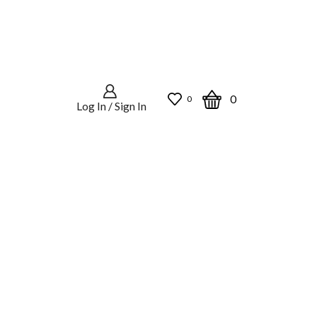
0
0
Log In / Sign In