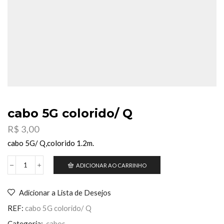
cabo 5G colorido/ Q
R$
3,00
cabo 5G/ Q,colorido 1.2m.
ADICIONAR AO CARRINHO
cabo
5G
colorido/
Adicionar a Lista de Desejos
Q
quantidade
REF:
cabo 5G colorido/ Q
Categoria:
cabos