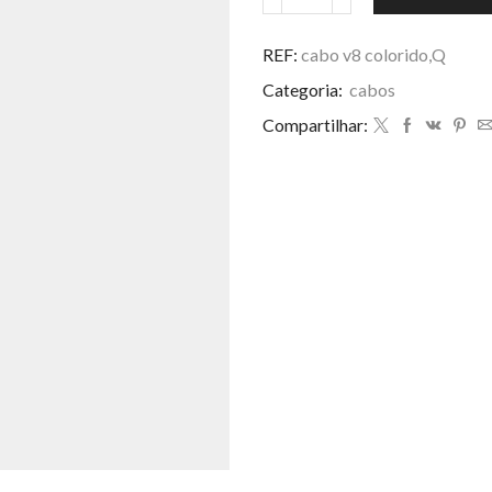
cabo
v8
colorido,Q
REF:
cabo v8 colorido,Q
quantidade
Categoria:
cabos
Compartilhar: