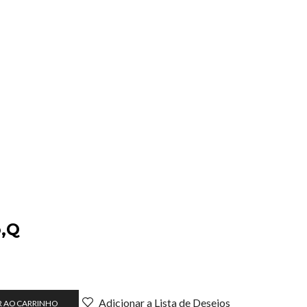
o,Q
Adicionar a Lista de Desejos
R AO CARRINHO