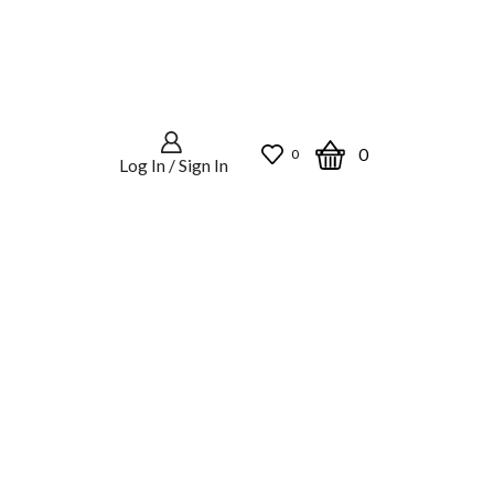
0
0
Log In / Sign In