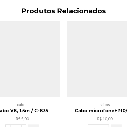
Produtos Relacionados
cabos
cabos
abo V8, 1.5m / C-835
Cabo microfone+P10
R$
5,00
R$
10,00