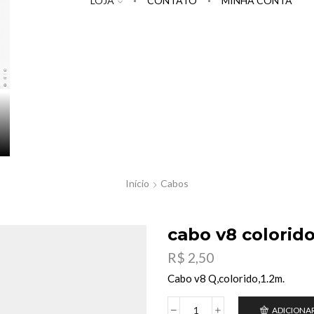
LOJA
CONTATO
MINHA CONTA
Início
Cabos
cabo v8 colorid
R$
2,50
Cabo v8 Q,colorido,1.2m.
ADICIONA