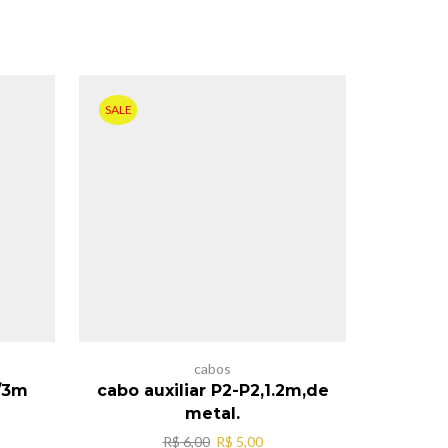
SALE
cabos
/3m
cabo auxiliar P2-P2,1.2m,de
cabo au
metal.
O
O
R$
6,00
R$
5,00