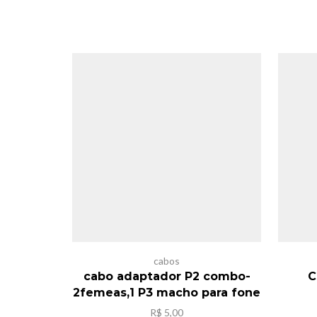
cabos
cabo adaptador P2 combo-
C
2femeas,1 P3 macho para fone
R$
5,00