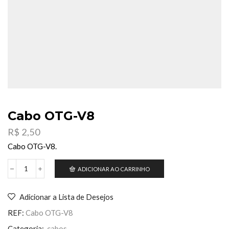
Cabo OTG-V8
R$
2,50
Cabo OTG-V8.
ADICIONAR AO CARRINHO
Cabo
OTG-
V8
Adicionar a Lista de Desejos
quantidade
REF:
Cabo OTG-V8
Categoria:
cabos