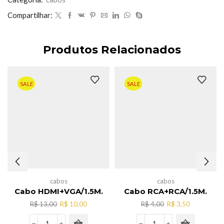
Compartilhar:
Produtos Relacionados
SALE
SALE
cabos
cabos
Cabo HDMI+VGA/1.5M.
Cabo RCA+RCA/1.5M.
O
O
O
O
R$
13,00
R$
10,00
R$
4,00
R$
3,50
preço
preço
preço
preço
original
atual
original
atual