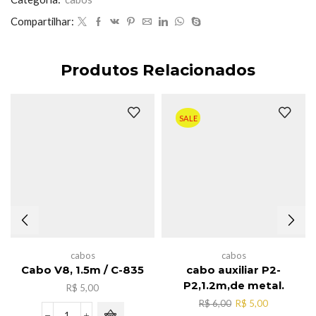
Compartilhar:
Produtos Relacionados
SALE
cabos
cabos
Cabo V8, 1.5m / C-835
cabo auxiliar P2-
P2,1.2m,de metal.
R$
5,00
O
O
R$
6,00
R$
5,00