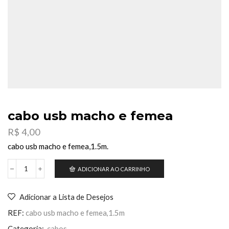
cabo usb macho e femea
R$
4,00
cabo usb macho e femea,1.5m.
ADICIONAR AO CARRINHO
cabo
usb
macho
Adicionar a Lista de Desejos
e
femea
REF:
cabo usb macho e femea,1.5m
quantidade
Categoria:
cabos