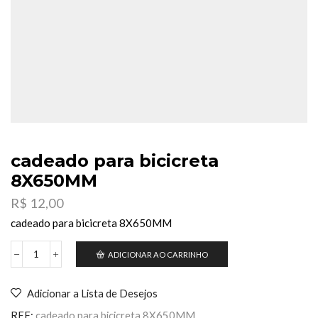
cadeado para bicicreta
8X650MM
R$
12,00
cadeado para bicicreta 8X650MM
ADICIONAR AO CARRINHO
cadeado
para
bicicreta
Adicionar a Lista de Desejos
8X650MM
quantidade
REF:
cadeado para bicicreta 8X650MM