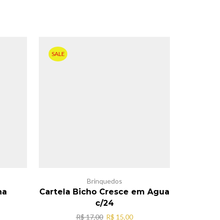
SALE
SALE
Brinquedos
ha
Cartela Bicho Cresce em Agua
c/24
O
O
R$
17,00
R$
15,00