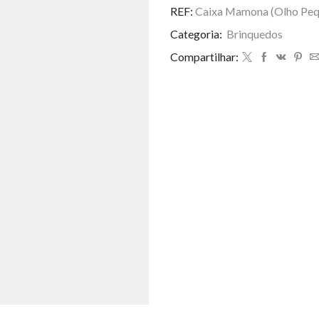
(Olho
REF:
Caixa Mamona (Olho Peq
Pequeno)
Categoria:
Brinquedos
colorido
quantidade
Compartilhar: