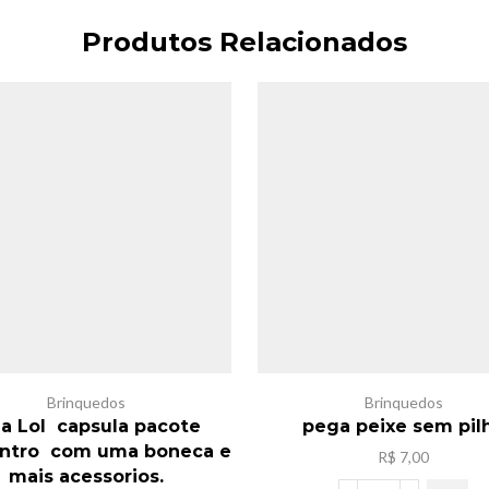
Produtos Relacionados
Brinquedos
Brinquedos
la Lol capsula pacote
pega peixe sem pil
entro com uma boneca e
R$
7,00
mais acessorios.