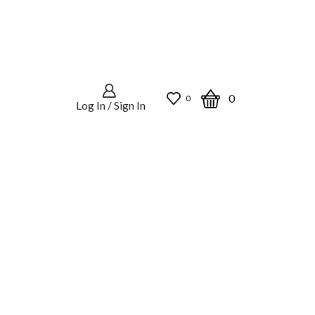
0
0
Log In / Sign In