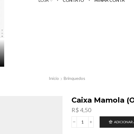
LOJA
CONTATO
MINHA CONTA
Início
Brinquedos
Caixa Mamola (O
R$
4,50
ADICIONAR
Caixa
Mamola