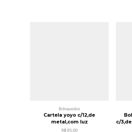
Brinquedos
Cartela yoyo c/12,de
Bo
metal,com luz
c/3,d
R$
85,00