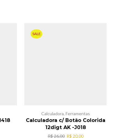
SALE
Calculadora
,
Ferramentas
N418
Calculadora c/ Botão Colorida
Cal
12digt AK -J018
eço
O
O
R$
26,00
R$
20,00