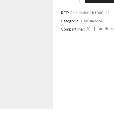
Calculador
R$ 25,00.
R$ 22
kk1048-
12
REF:
Calculador kk1048-12
quantidade
Categoria:
Calculadora
Compartilhar: