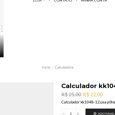
LOJA
CONTATO
MINHA CONTA
Início
Calculadora
Calculador kk10
O
O
R$
25,00
R$
22,00
preço
preç
Calculador kk1048-12,usa pilh
original
atual
era:
é:
ADICIONAR