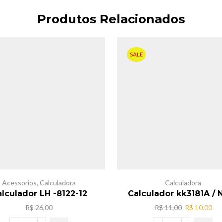
Produtos Relacionados
SALE
Acessorios
,
Calculadora
Calculadora
lculador LH -8122-12
Calculador kk3181A / 
O
O
R$
26,00
R$
11,00
R$
10,00
preço
pr