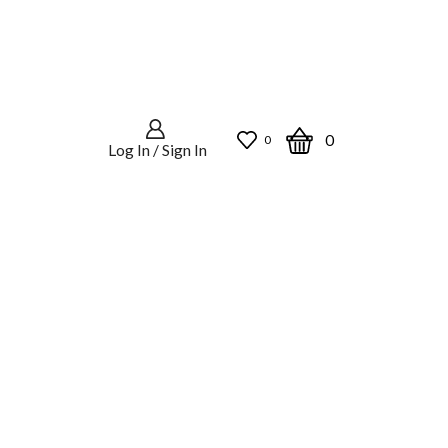
0
0
Log In / Sign In