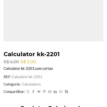
Calculator kk-2201
O
O
R$
6,00
R$
5,00
preço
preço
Calculator kk-2201,com cortao
original
atual
era:
é:
REF:
Calculator kk-2201
R$ 6,00.
R$ 5,00.
Categoria:
Calculadora
Compartilhar: