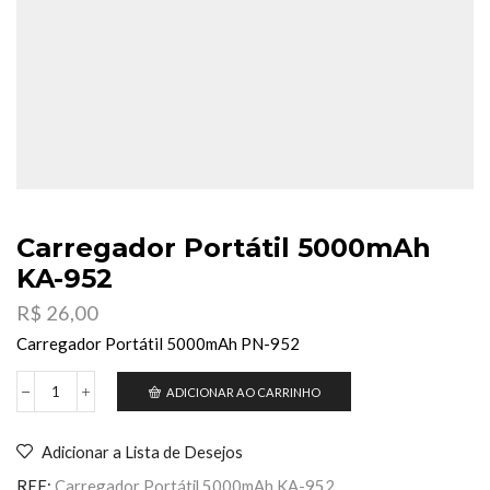
Carregador Portátil 5000mAh
KA-952
R$
26,00
Carregador Portátil 5000mAh PN-952
ADICIONAR AO CARRINHO
Carregador
Portátil
5000mAh
Adicionar a Lista de Desejos
KA-
952
REF:
Carregador Portátil 5000mAh KA-952