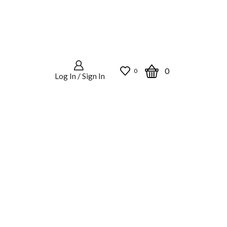
0
0
Log In / Sign In