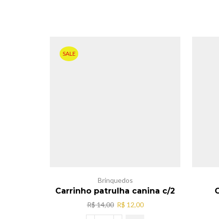
SALE
Brinquedos
Carrinho patrulha canina c/2
C
O
O
R$
14,00
R$
12,00
preço
preço