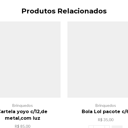
Produtos Relacionados
Brinquedos
Brinquedos
artela yoyo c/12,de
Bola Lol pacote c/
metal,com luz
R$
35,00
R$
85,00