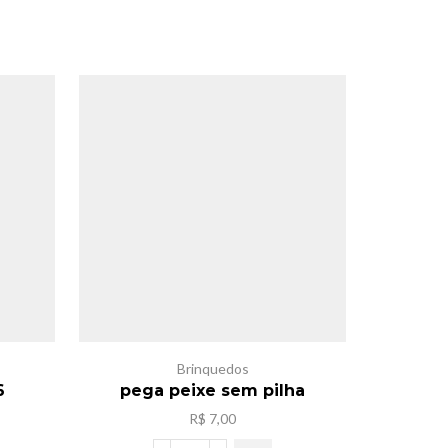
SALE
Brinquedos
6
pega peixe sem pilha
ca
R$
7,00