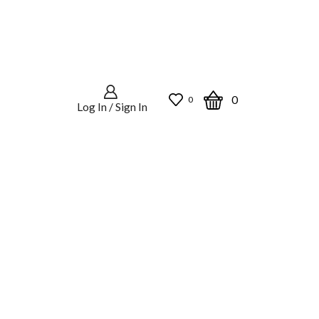
0
0
Log In / Sign In