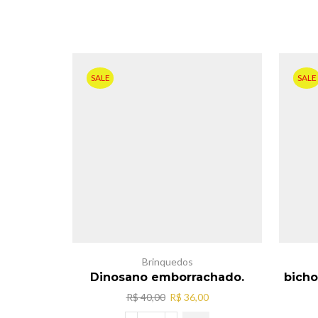
SALE
SALE
Brinquedos
Dinosano emborrachado.
bicho
O
O
R$
40,00
R$
36,00
preço
preço