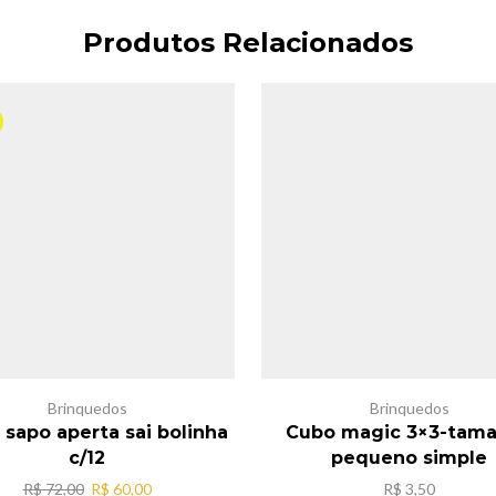
Produtos Relacionados
Brinquedos
Brinquedos
 sapo aperta sai bolinha
Cubo magic 3×3-tam
c/12
pequeno simple
O
O
R$
72,00
R$
60,00
R$
3,50