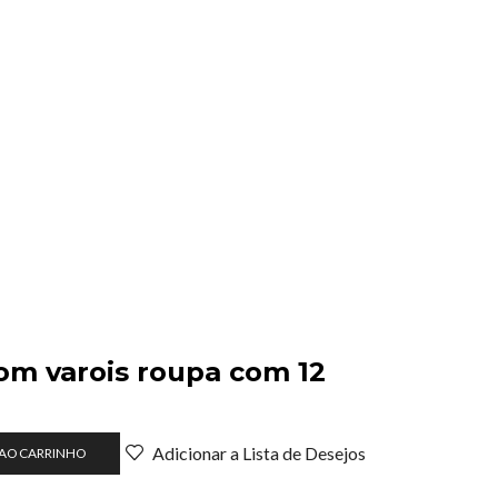
om varois roupa com 12
o
Adicionar a Lista de Desejos
 AO CARRINHO