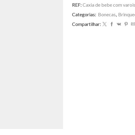
R$ 90,00.
R$ 84
bebe
REF:
Caxia de bebe com varoi
com
Categorias:
Bonecas
,
Brinque
varois
roupa
Compartilhar:
com
12
quantidade