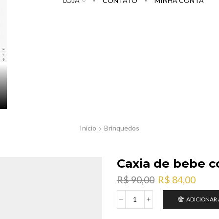
LOJA
CONTATO
MINHA CONTA
Início
Brinquedos
Caxia de bebe c
O
O
R$
90,00
R$
84,00
preço
preç
ADICIONAR
original
atual
Caxia
era:
é:
de