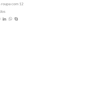
,00.
s roupa com 12
dos