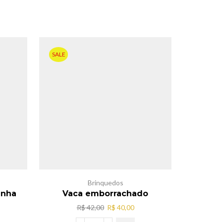
SALE
SALE
Brinquedos
anha
Vaca emborrachado
ca
c/
O
O
R$
42,00
R$
40,00
preço
preço
R