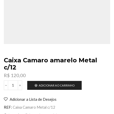
Caixa Camaro amarelo Metal
c/12
R$
120,00
ADICIONAR AO CARRINHO
Caixa
Camaro
amarelo
Adicionar a Lista de Desejos
Metal
c/12
REF:
Caixa Camaro Metal c/12
quantidade