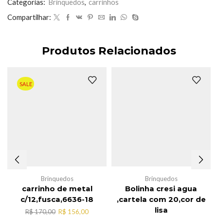
Categorias:
Brinquedos
,
carrinhos
Compartilhar:
Produtos Relacionados
SALE
Brinquedos
Brinquedos
carrinho de metal
Bolinha cresi agua
c/12,fusca,6636-18
,cartela com 20,cor de
lisa
O
O
R$
170,00
R$
156,00