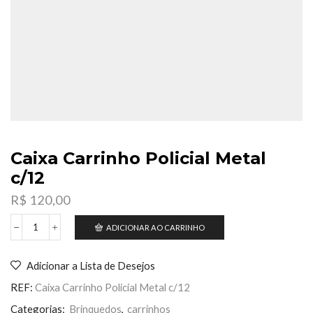
Caixa Carrinho Policial Metal
c/12
R$
120,00
ADICIONAR AO CARRINHO
Caixa
Carrinho
Policial
Adicionar a Lista de Desejos
Metal
c/12
REF:
Caixa Carrinho Policial Metal c/12
quantidade
Categorias:
Brinquedos
,
carrinhos