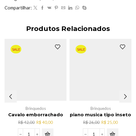
Compartilhar:
Produtos Relacionados
SALE
SALE
Brinquedos
Brinquedos
Cavalo emborrachado
piano musica tipo inseto
O
O
O
O
R$
42,00
R$
40,00
R$
26,00
R$
25,00
preço
preço
preço
preço
original
atual
original
atual