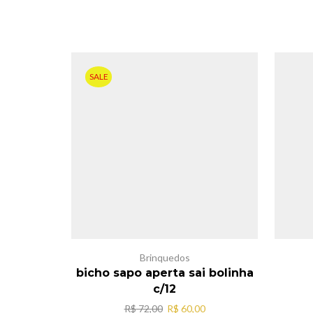
SALE
Brinquedos
bicho sapo aperta sai bolinha
c/12
O
O
R$
72,00
R$
60,00