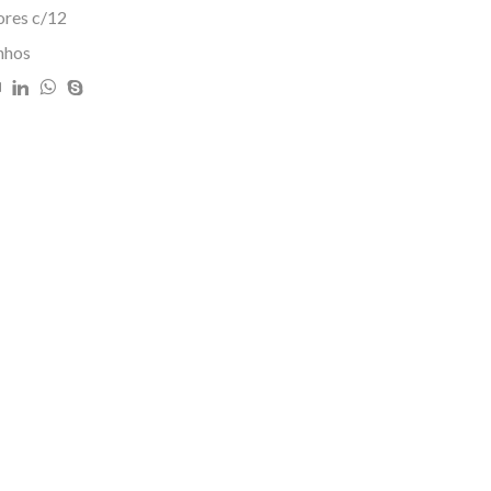
ores c/12
nhos