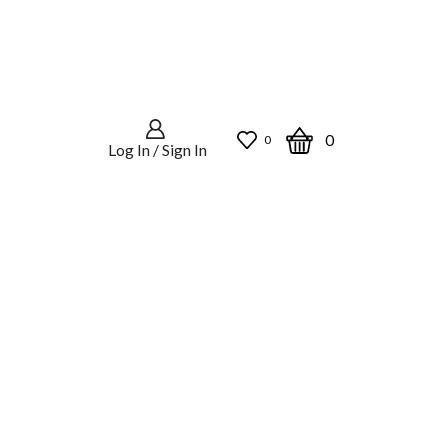
0
0
Log In / Sign In