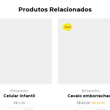
Produtos Relacionados
SALE
Brinquedos
Brinquedos
Celular infantil
Cavalo emborracha
O
O
R$
5,00
R$
42,00
R$
40,00
preço
pr