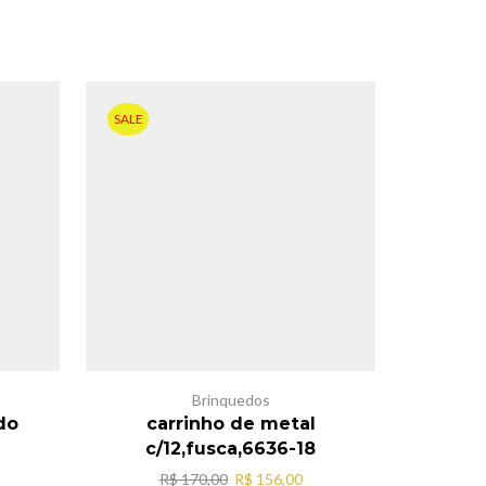
SALE
SALE
Brinquedos
B
do
carrinho de metal
Caixa de
c/12,fusca,6636-18
R
eço
O
O
R$
170,00
R$
156,00