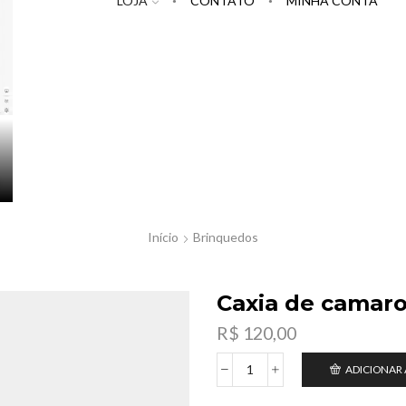
LOJA
CONTATO
MINHA CONTA
Início
Brinquedos
Caxia de camaro 
R$
120,00
ADICIONAR
Caxia
de