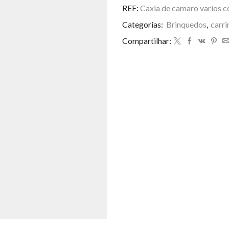
camaro
REF:
Caxia de camaro varios c
varios
Categorias:
Brinquedos
,
carri
cores
c/12
Compartilhar:
quantidade