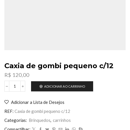
Caxia de gombi pequeno c/12
R$
120,00
ADICIONAR AO CARRINHO
Caxia
de
gombi
Adicionar a Lista de Desejos
pequeno
c/12
REF:
Caxia de gombi pequeno c/12
quantidade
Categorias:
Brinquedos
,
carrinhos
Compartilhar: