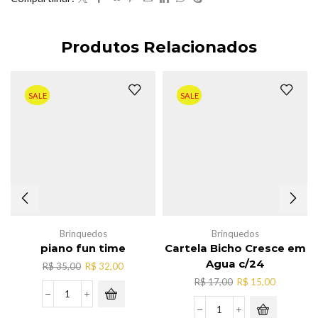
Produtos Relacionados
SALE
SALE
Brinquedos
Brinquedos
piano fun time
Cartela Bicho Cresce em
Agua c/24
O
O
R$
35,00
R$
32,00
preço
preço
O
O
R$
17,00
R$
15,00
original
atual
preço
preço
piano
era:
é:
original
atual
fun
Cartela