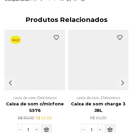
Produtos Relacionados
SALE
caxia de som
,
Eletrônicos
caxia de som
,
Eletrônicos
Caixa de som c/micfone
Caixa de som charge 3
S576
JBL
O
O
R$
80,00
R$
65,00
R$
60,00
preço
preço
original
atual
Caixa
Caixa