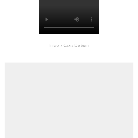
Início
Caxia De Som