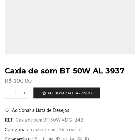
Caxia de som BT 50W AL 3937
R$
100,00
ADICIONAR AO CARRINHO
Caxia
de
som
Adicionar a Lista de Desejos
BT
50W
REF:
Caxia de som BT 50W XDG -142
AL
3937
Categorias:
caxia de som
,
Eletrônicos
quantidade
Compartilhar: