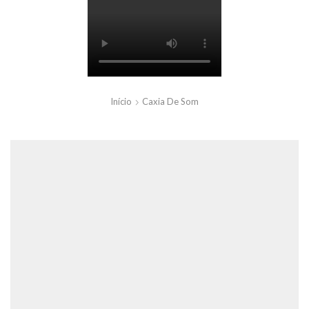
Início
Caxia De Som