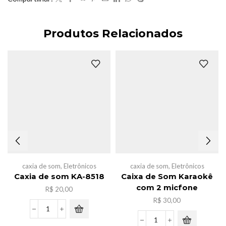
Produtos Relacionados
caxia de som
,
Eletrônicos
caxia de som
,
Eletrônicos
Caxia de som KA-8518
Caixa de Som Karaokê
com 2 micfone
R$
20,00
R$
30,00
Caxia
de
Caixa