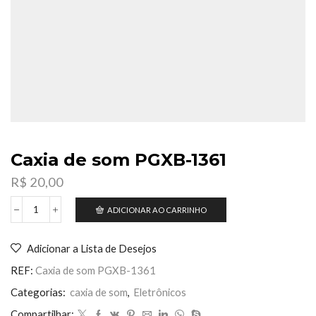
Caxia de som PGXB-1361
R$
20,00
ADICIONAR AO CARRINHO
Caxia
de
som
Adicionar a Lista de Desejos
PGXB-
1361
REF:
Caxia de som PGXB-1361
quantidade
Categorias:
caxia de som
,
Eletrônicos
Compartilhar: