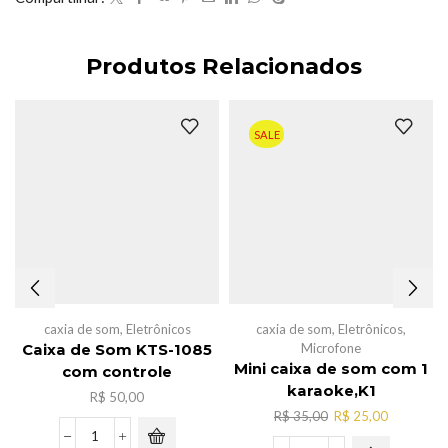
Produtos Relacionados
SALE
caxia de som
,
Eletrônicos
caxia de som
,
Eletrônicos
,
Microfone
Caixa de Som KTS-1085
Mini caixa de som com 1
com controle
karaoke,K1
R$
50,00
O
O
R$
35,00
R$
25,00
preço
preço
Caixa