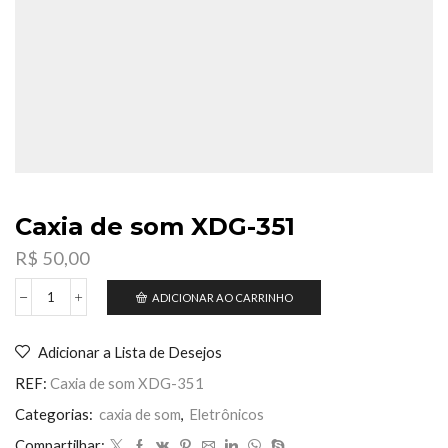
Caxia de som XDG-351
R$
50,00
ADICIONAR AO CARRINHO
Caxia
de
som
Adicionar a Lista de Desejos
XDG-
351
REF:
Caxia de som XDG-351
quantidade
Categorias:
caxia de som
,
Eletrônicos
Compartilhar: