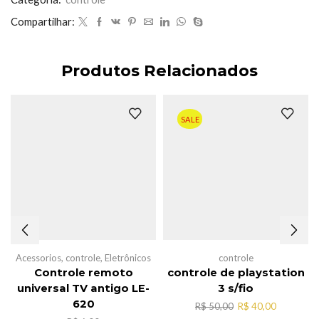
Compartilhar:
Produtos Relacionados
SALE
Acessorios
,
controle
,
Eletrônicos
controle
Controle remoto
controle de playstation
universal TV antigo LE-
3 s/fio
620
O
O
R$
50,00
R$
40,00