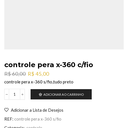
controle pera x-360 c/fio
O
O
R$
60,00
R$
45,00
preço
preço
controle pera x-360 s/fio,tudo preto
original
atual
era:
é:
ADICIONAR AO CARRINHO
controle
R$ 60,00.
R$ 45,00.
pera
x-
Adicionar a Lista de Desejos
360
c/fio
REF:
controle pera x-360 s/fio
quantidade
Categoria:
controle