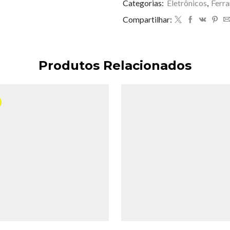
Categorias:
Eletrônicos
,
Ferr
008
quantidade
Compartilhar:
Produtos Relacionados