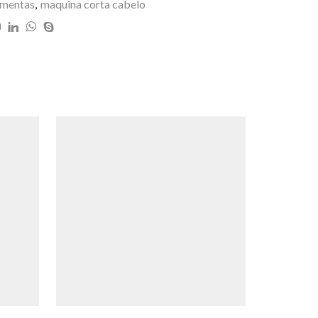
amentas
,
maquina corta cabelo
SALE