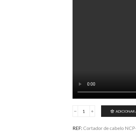
ADICIONAR
Cortador
de
cabelo
REF:
Cortador de cabelo NCP
NCP-