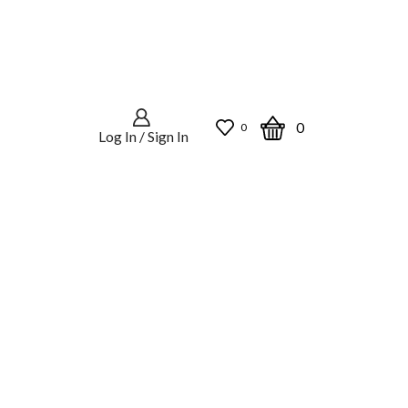
0
0
Log In / Sign In