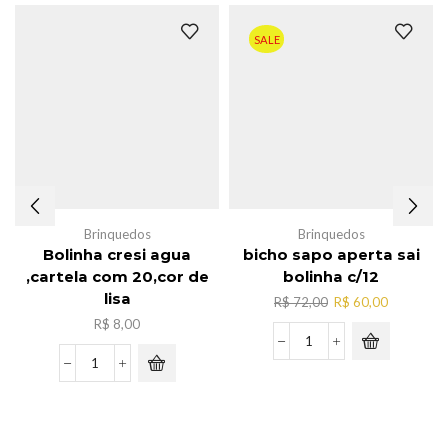
SALE
Brinquedos
Brinquedos
Bolinha cresi agua
bicho sapo aperta sai
,cartela com 20,cor de
bolinha c/12
lisa
O
O
R$
72,00
R$
60,00
preço
preço
R$
8,00
original
atual
bicho
era:
é:
sapo
Bolinha
R$ 72,00.
R$ 60,00.
aperta
cresi
sai
agua
bolinha
,cartela
c/12
com