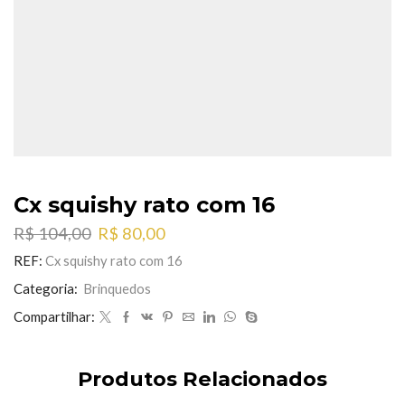
Cx squishy rato com 16
O
O
R$
104,00
R$
80,00
preço
preço
REF:
Cx squishy rato com 16
original
atual
era:
é:
Categoria:
Brinquedos
R$ 104,00.
R$ 80,00.
Compartilhar:
Produtos Relacionados