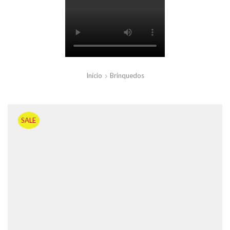
Início
Brinquedos
SALE