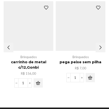
Brinquedos
Brinquedos
carrinho de metal
pega peixe sem pilha
c/12,Gonbi
R$
7,00
R$
156,00
pega
peixe
carrinho
sem
de
pilha
metal
quantidade
c/12,Gonbi
quantidade