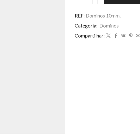
Dominos
10mm.
quantidade
REF:
Dominos 10mm.
Categoria:
Dominos
Compartilhar: