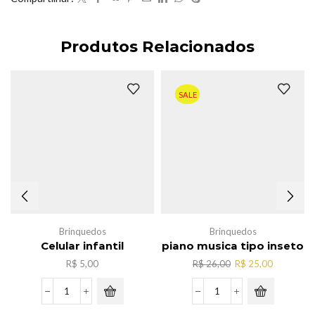
Produtos Relacionados
SALE
Brinquedos
Brinquedos
Celular infantil
piano musica tipo inseto
O
O
R$
5,00
R$
26,00
R$
25,00
preço
preço
original
atual
Celular
piano
era:
é:
infantil
musica