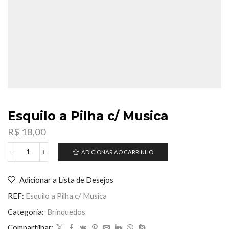
Esquilo a Pilha c/ Musica
R$
18,00
ADICIONAR AO CARRINHO
Esquilo
a
Pilha
Adicionar a Lista de Desejos
c/
Musica
REF:
Esquilo a Pilha c/ Musica
quantidade
Categoria:
Brinquedos
Compartilhar: