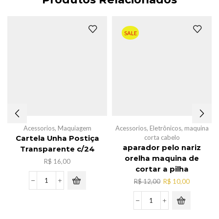
SALE
Acessorios
,
Maquiagem
Acessorios
,
Eletrônicos
,
maquina
corta cabelo
Cartela Unha Postiça
aparador pelo nariz
Transparente c/24
orelha maquina de
R$
16,00
cortar a pilha
O
O
R$
12,00
R$
10,00
Cartela
preço
preço
Unha
original
atual
Postiça
aparador
era:
é:
Transparente
pelo
R$ 12,00.
R$ 10,00.