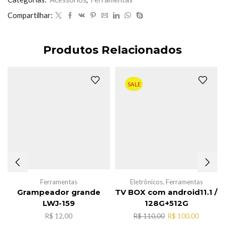
Compartilhar:
Produtos Relacionados
SALE
Ferramentas
Eletrônicos
,
Ferramentas
Grampeador grande
TV BOX com android11.1 /
LWJ-159
128G+512G
O
O
R$
12,00
R$
110,00
R$
100,00