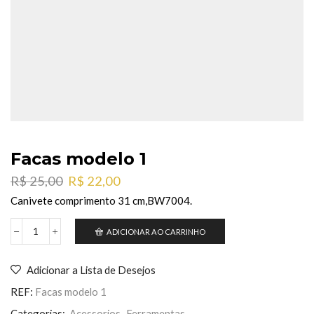
Facas modelo 1
O
O
R$
25,00
R$
22,00
preço
preço
Canivete comprimento 31 cm,BW7004.
original
atual
era:
é:
ADICIONAR AO CARRINHO
Facas
R$ 25,00.
R$ 22,00.
modelo
1
Adicionar a Lista de Desejos
quantidade
REF:
Facas modelo 1
Categorias:
Acessorios
,
Ferramentas