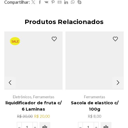
Compartilhar:
Produtos Relacionados
SALE
Eletrônicos
,
Ferramentas
Ferramentas
liquidificador de fruta c/
Sacola de elastico c/
6 Laminas
100g
O
O
R$
30,00
R$
20,00
R$
8,00
preço
preço
original
atual