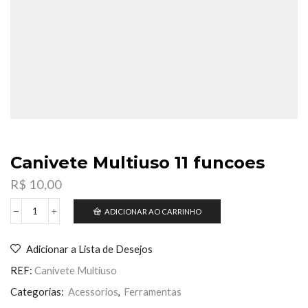
Canivete Multiuso 11 funcoes
R$
10,00
ADICIONAR AO CARRINHO
Canivete
Multiuso
11
Adicionar a Lista de Desejos
funcoes
quantidade
REF:
Canivete Multiuso
Categorias:
Acessorios
,
Ferramentas