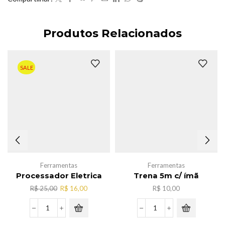
Produtos Relacionados
SALE
Ferramentas
Ferramentas
Processador Eletrica
Trena 5m c/ ímã
O
O
R$
25,00
R$
16,00
R$
10,00
preço
preço
original
atual
Processador
Trena
era:
é:
Eletrica
5m