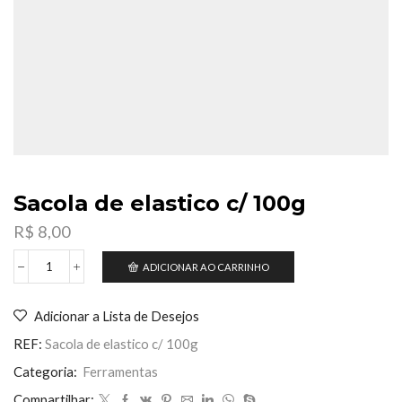
Sacola de elastico c/ 100g
R$
8,00
ADICIONAR AO CARRINHO
Sacola
de
elastico
Adicionar a Lista de Desejos
c/
100g
REF:
Sacola de elastico c/ 100g
quantidade
Categoria:
Ferramentas
Compartilhar: