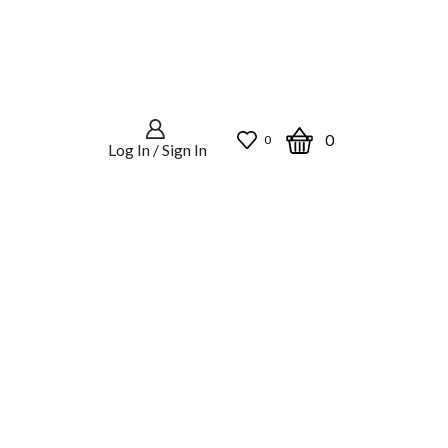
0
0
Log In / Sign In