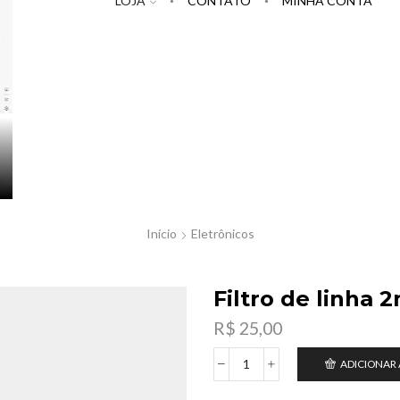
LOJA
CONTATO
MINHA CONTA
Início
Eletrônicos
Filtro de linha 
R$
25,00
ADICIONAR
Filtro
de