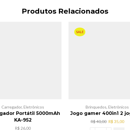
Produtos Relacionados
SALE
Carregador
,
Eletrônicos
Brinquedos
,
Eletrônicos
gador Portátil 5000mAh
Jogo gamer 400in1 2 j
KA-952
O
O
R$
40,00
R$
35,00
preço
pr
R$
26,00