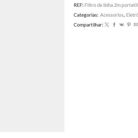
linha
REF:
Filtro de linha 2m portati
2m
Categorias:
Acessorios
,
Eletr
portatil
LK
Compartilhar:
-7642
quantidade