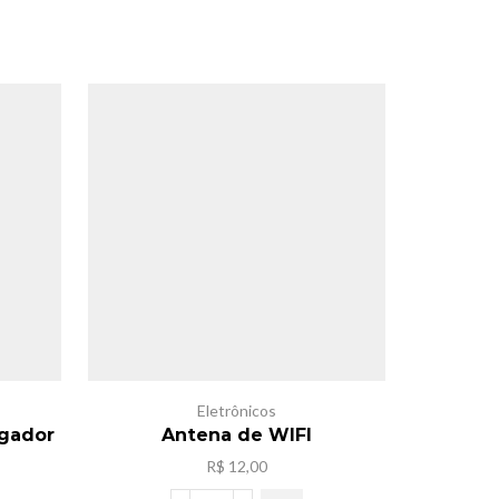
SALE
Eletrônicos
ogador
Antena de WIFI
Campai
R$
12,00
eço