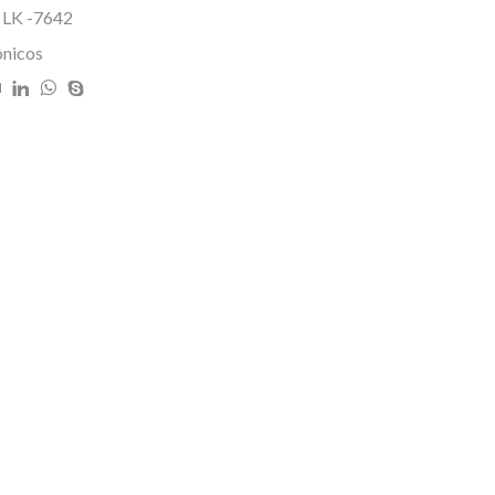
l LK -7642
ônicos