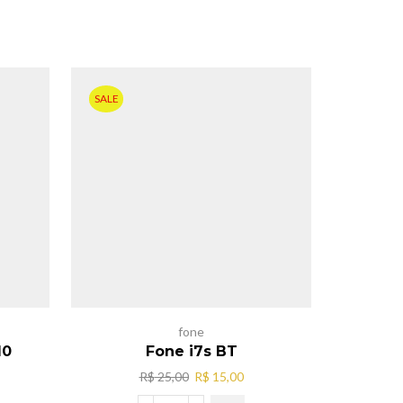
SALE
fone
10
Fone i7s BT
fone pa
O
O
R$
25,00
R$
15,00
preço
preço