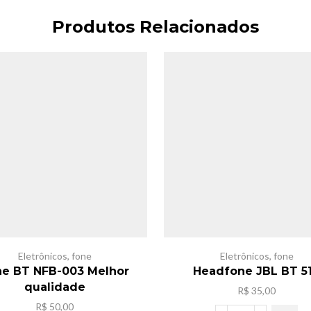
Produtos Relacionados
Eletrônicos
,
fone
Eletrônicos
,
fone
ne BT NFB-003 Melhor
Headfone JBL BT 5
qualidade
R$
35,00
R$
50,00