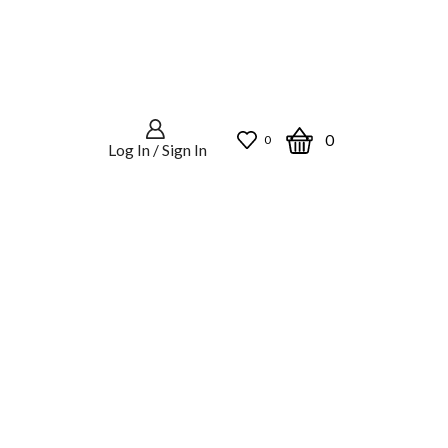
0
0
Log In / Sign In