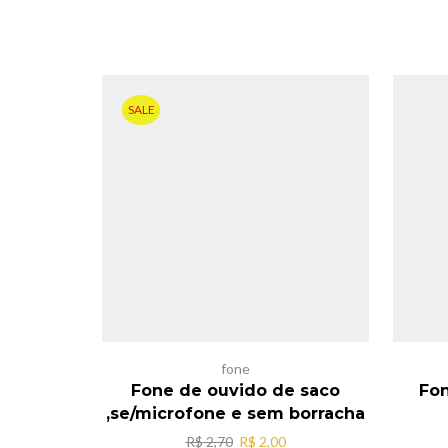
SALE
fone
Fone de ouvido de saco
Fo
,se/microfone e sem borracha
O
O
R$
2,70
R$
2,00