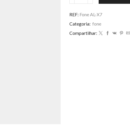
Fone
R$ 12,00.
R$ 10
AL-
X7
REF:
Fone AL-X7
quantidade
Categoria:
fone
Compartilhar: