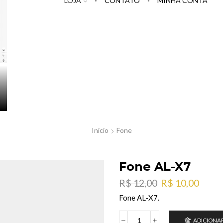
LOJA
CONTATO
MINHA CONTA
Início
Fone
Fone AL-X7
O
O
R$
12,00
R$
10,00
preço
preç
Fone AL-X7.
original
atual
era:
é:
ADICIONA