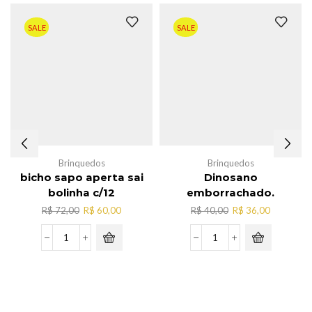
SALE
SALE
Brinquedos
Brinquedos
bicho sapo aperta sai
Dinosano
bolinha c/12
emborrachado.
O
O
O
O
R$
72,00
R$
60,00
R$
40,00
R$
36,00
preço
preço
preço
preço
original
atual
original
atual
bicho
Dinosano
era:
é:
era:
é:
sapo
emborrachado.
R$ 72,00.
R$ 60,00.
R$ 40,00.
R$ 36,00.
aperta
quantidade
sai
bolinha
c/12