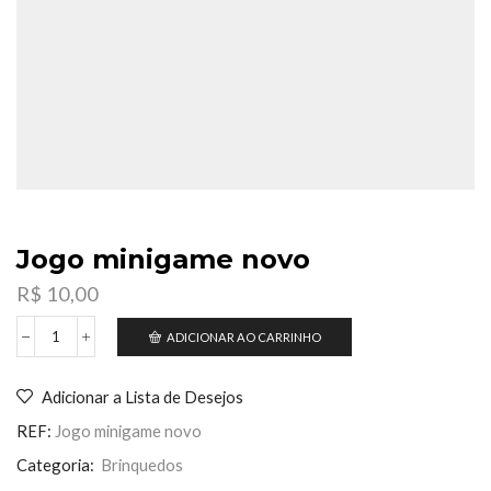
Jogo minigame novo
R$
10,00
ADICIONAR AO CARRINHO
Jogo
minigame
novo
Adicionar a Lista de Desejos
quantidade
REF:
Jogo minigame novo
Categoria:
Brinquedos