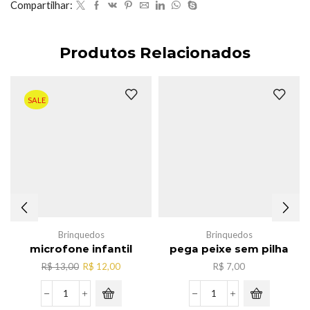
Compartilhar:
Produtos Relacionados
SALE
Brinquedos
Brinquedos
microfone infantil
pega peixe sem pilha
O
O
R$
13,00
R$
12,00
R$
7,00
preço
preço
original
atual
microfone
pega
era:
é: