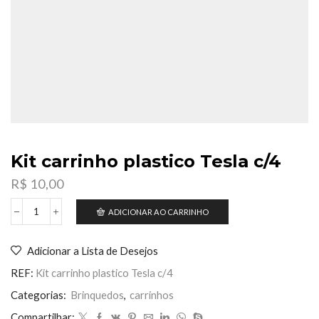
Kit carrinho plastico Tesla c/4
R$
10,00
ADICIONAR AO CARRINHO
Kit
carrinho
plastico
Adicionar a Lista de Desejos
Tesla
c/4
REF:
Kit carrinho plastico Tesla c/4
quantidade
Categorias:
Brinquedos
,
carrinhos
Compartilhar: