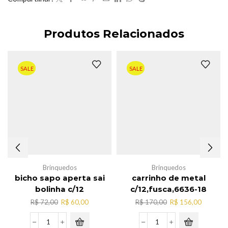
Produtos Relacionados
SALE
SALE
Brinquedos
Brinquedos
bicho sapo aperta sai
carrinho de metal
bolinha c/12
c/12,fusca,6636-18
O
O
O
O
R$
72,00
R$
60,00
R$
170,00
R$
156,00
preço
preço
preço
preço
original
atual
original
atual
bicho
carrinho