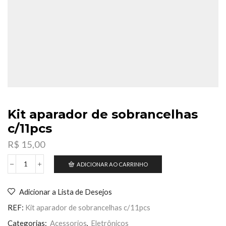
Kit aparador de sobrancelhas
c/11pcs
R$
15,00
ADICIONAR AO CARRINHO
Kit
aparador
de
Adicionar a Lista de Desejos
sobrancelhas
c/11pcs
REF:
Kit aparador de sobrancelhas c/11pcs
quantidade
Categorias:
Acessorios
,
Eletrônicos