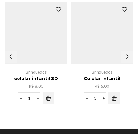
Brinquedos
Brinquedos
celular infantil 3D
Celular infantil
R$
8,00
R$
5,00
celular
Celular
infantil
infantil
3D
quantidade
quantidade
Copyright © JYY Acessorios.