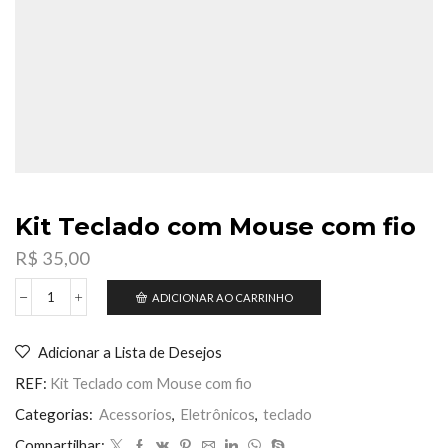
Kit Teclado com Mouse com fio
R$
35,00
ADICIONAR AO CARRINHO
Kit
Teclado
com
Adicionar a Lista de Desejos
Mouse
com
REF:
Kit Teclado com Mouse com fio
fio
quantidade
Categorias:
Acessorios
,
Eletrônicos
,
teclado
Compartilhar: