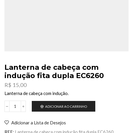
Lanterna de cabeça com
indução fita dupla EC6260
R$
15,00
Lanterna de cabeça com indução.
ADICIONAR AO CARRINHO
Lanterna
de
cabeça
Adicionar a Lista de Desejos
com
indução
REF:
Lanterna de cabeça com indução fita dupla EC6260