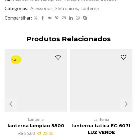
fita
dupla
Categorias:
Acessorios
,
Eletrônicos
,
Lanterna
EC6260
Compartilhar:
quantidade
Produtos Relacionados
SALE
Lanterna
Lanterna
lanterna lampiao 5800
lanterna tatica EC-6071
LUZ VERDE
O
O
R$
25,00
R$
22,00