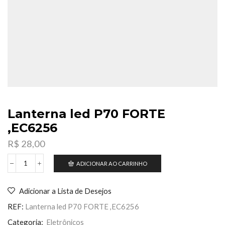
Lanterna led P70 FORTE
,EC6256
R$
28,00
ADICIONAR AO CARRINHO
Lanterna
led
P70
Adicionar a Lista de Desejos
FORTE
,EC6256
REF:
Lanterna led P70 FORTE ,EC6256
quantidade
Categoria:
Eletrônicos