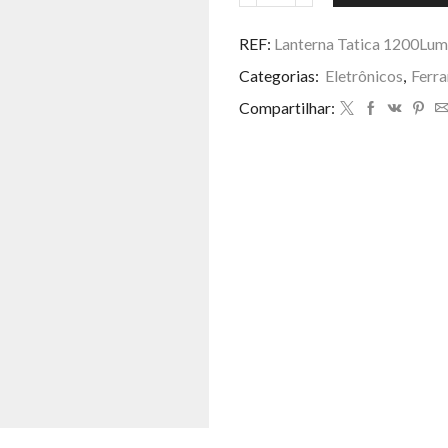
Tatica
1200Lumen
REF:
Lanterna Tatica 1200Lum
c/
Categorias:
Eletrônicos
,
Ferr
Luz
Dupla
Compartilhar:
EC6960
quantidade