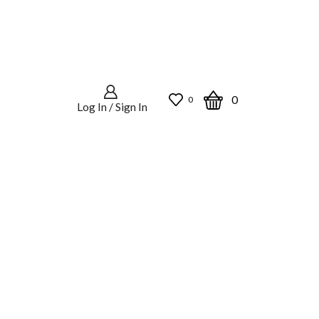
0
0
Log In / Sign In