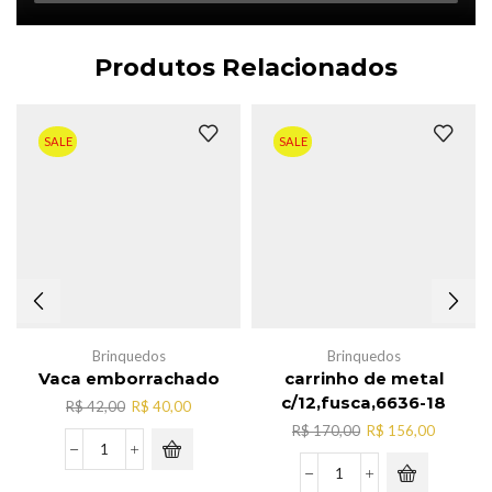
Produtos Relacionados
SALE
SALE
Brinquedos
Brinquedos
Vaca emborrachado
carrinho de metal
c/12,fusca,6636-18
O
O
R$
42,00
R$
40,00
preço
preço
O
O
R$
170,00
R$
156,00
original
atual
preço
preço
Vaca
era:
é:
original
atual
emborrachado
carrinho
R$ 42,00.
R$ 40,00.