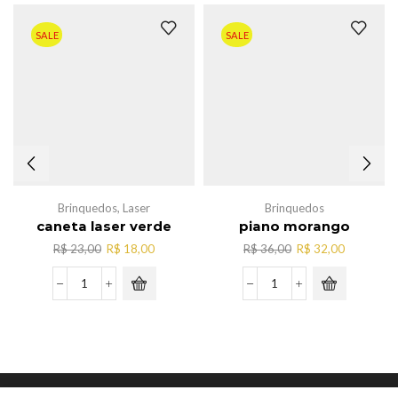
SALE
SALE
Brinquedos
,
Laser
Brinquedos
caneta laser verde
piano morango
O
O
O
O
R$
23,00
R$
18,00
R$
36,00
R$
32,00
preço
preço
preço
preço
original
atual
original
atual
caneta
piano
era:
é:
era:
é:
laser
morango
R$ 23,00.
R$ 18,00.
R$ 36,00.
R$ 32,00.
verde
quantidade
quantidade
Copyright © JYY Acessorios.